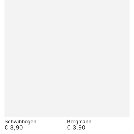
Schwibbogen
Bergmann
€ 3,90
€ 3,90
Regulärer
Regulärer
Preis
Preis