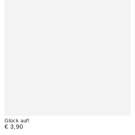
Glück auf!
€ 3,90
Regulärer
Preis