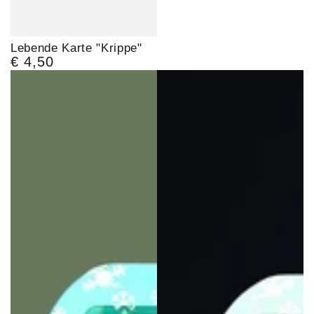
Lebende Karte "Krippe"
€ 4,50
Regulärer
Preis