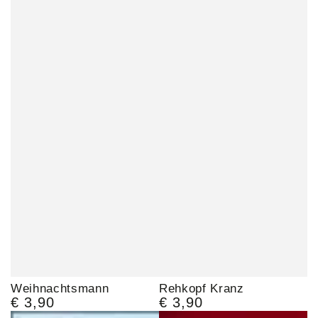
Weihnachtsmann
Rehkopf Kranz
€ 3,90
€ 3,90
Regulärer
Regulärer
Preis
Preis